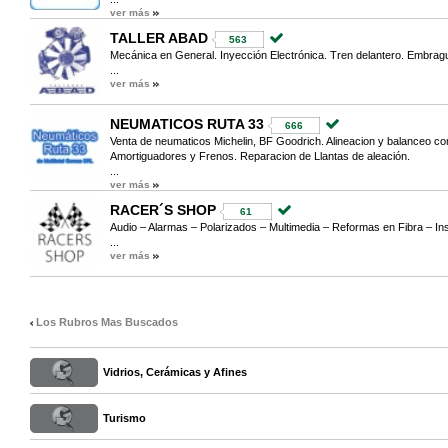
ver más
TALLER ABAD
563
Mecánica en General. Inyección Electrónica. Tren delantero. Embrag
...
ver más
NEUMATICOS RUTA 33
666
Venta de neumaticos Michelin, BF Goodrich. Alineacion y balanceo co
Amortiguadores y Frenos. Reparacion de Llantas de aleación.
...
ver más
RACER´S SHOP
61
Audio – Alarmas – Polarizados – Multimedia – Reformas en Fibra – In
...
ver más
Los Rubros Mas Buscados
Vidrios, Cerámicas y Afines
Turismo