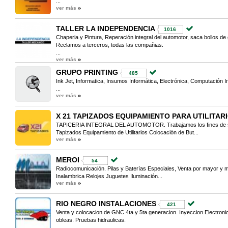
...
ver más
TALLER LA INDEPENDENCIA
1016
Chaperia y Pintura, Reperación integral del automotor, saca bollos de 
Reclamos a terceros, todas las compañias.
...
ver más
GRUPO PRINTING
485
Ink Jet, Informatica, Insumos Informática, Electrónica, Computación 
...
ver más
X 21 TAPIZADOS EQUIPAMIENTO PARA UTILITAR
TAPICERIA INTEGRAL DEL AUTOMOTOR. Trabajamos los fines de se
Tapizados Equipamiento de Utilitarios Colocación de But...
ver más
MEROI
54
Radiocomunicación. Pilas y Baterías Especiales, Venta por mayor y 
Inalambrica Relojes Juguetes Iluminación...
ver más
RIO NEGRO INSTALACIONES
421
Venta y colocacion de GNC 4ta y 5ta generacion. Inyeccion Electron
obleas. Pruebas hidraulicas.
...