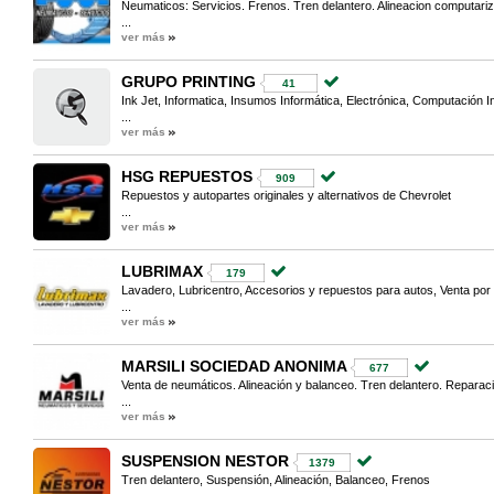
Neumaticos: Servicios. Frenos. Tren delantero. Alineacion computari
...
ver más
GRUPO PRINTING
41
Ink Jet, Informatica, Insumos Informática, Electrónica, Computación 
...
ver más
HSG REPUESTOS
909
Repuestos y autopartes originales y alternativos de Chevrolet
...
ver más
LUBRIMAX
179
Lavadero, Lubricentro, Accesorios y repuestos para autos, Venta por
...
ver más
MARSILI SOCIEDAD ANONIMA
677
Venta de neumáticos. Alineación y balanceo. Tren delantero. Reparaci
...
ver más
SUSPENSION NESTOR
1379
Tren delantero, Suspensión, Alineación, Balanceo, Frenos