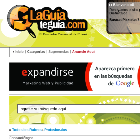
Bienvenido!!!
Renovamos el sitio 
Disfrútalo!
Buscas Pizzerias?
®
El Buscador Comercial de Rosario
Inicio
Categorías
Sugerencias
Anuncie Aquí
Todos los Rubros
Profesionales
Fonoaudiólogos