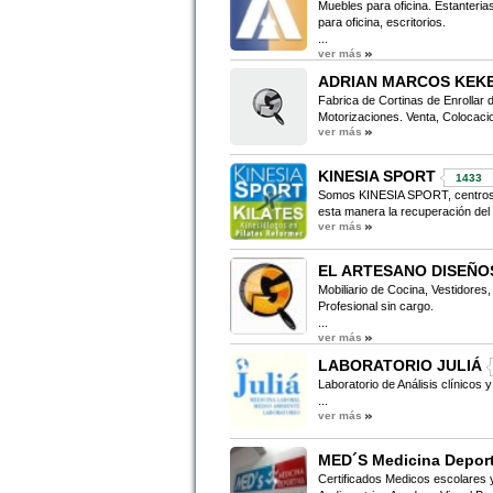
Muebles para oficina. Estanterias
para oficina, escritorios.
...
ver más
ADRIAN MARCOS KEK
Fabrica de Cortinas de Enrollar 
Motorizaciones. Venta, Colocaci
ver más
KINESIA SPORT
1433
Somos KINESIA SPORT, centros de
esta manera la recuperación del 
ver más
EL ARTESANO DISEÑO
Mobiliario de Cocina, Vestidore
Profesional sin cargo.
...
ver más
LABORATORIO JULIÁ
Laboratorio de Análisis clínicos y
...
ver más
MED´S Medicina Deport
Certificados Medicos escolares y