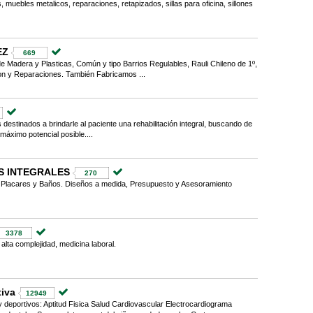
, muebles metalicos, reparaciones, retapizados, sillas para oficina, sillones
EZ
669
de Madera y Plasticas, Común y tipo Barrios Regulables, Rauli Chileno de 1º,
on y Reparaciones. También Fabricamos ...
stinados a brindarle al paciente una rehabilitación integral, buscando de
máximo potencial posible....
S INTEGRALES
270
s, Placares y Baños. Diseños a medida, Presupuesto y Asesoramiento
3378
 alta complejidad, medicina laboral.
iva
12949
 deportivos: Aptitud Fisica Salud Cardiovascular Electrocardiograma