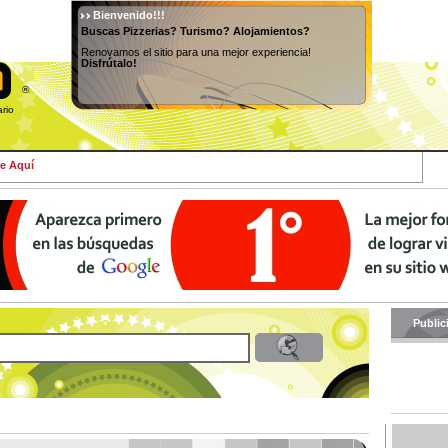
Bienvenido!!!
Buscas Pizzerias? Turismo? Alojamientos?
Renovamos el sitio para una mejor experiencia!
Disfrútalo!
®
osario
e Aquí
Public