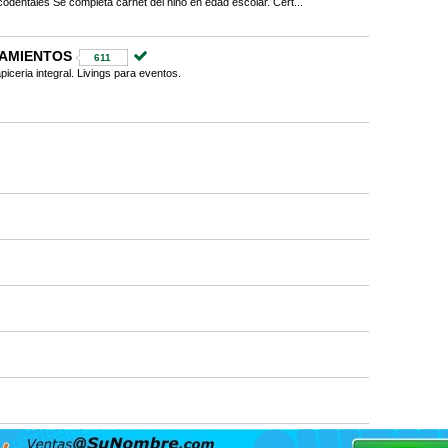
dentales Se completa carnet del niño en edad escolar. Cert...
LAMIENTOS
611
piceria integral. Livings para eventos.