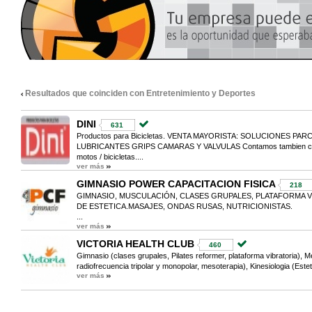
Resultados que coinciden con Entretenimiento y Deportes
DINI
631
Productos para Bicicletas. VENTA MAYORISTA: SOLUCIONES PA
LUBRICANTES GRIPS CAMARAS Y VALVULAS Contamos tambien con:
motos / bicicletas....
ver más
GIMNASIO POWER CAPACITACION FISICA
218
GIMNASIO, MUSCULACIÓN, CLASES GRUPALES, PLATAFORMA V
DE ESTETICA.MASAJES, ONDAS RUSAS, NUTRICIONISTAS.
...
ver más
VICTORIA HEALTH CLUB
460
Gimnasio (clases grupales, Pilates reformer, plataforma vibratoria), Me
radiofrecuencia tripolar y monopolar, mesoterapia), Kinesiologia (Estet
ver más