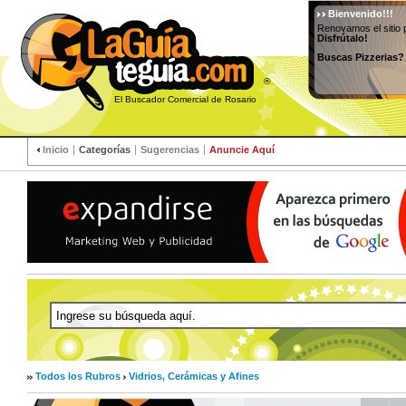
Bienvenido!!!
Renovamos el sitio 
Disfrútalo!
Buscas Pizzerias?
®
El Buscador Comercial de Rosario
Inicio
Categorías
Sugerencias
Anuncie Aquí
Todos los Rubros
Vidrios, Cerámicas y Afines