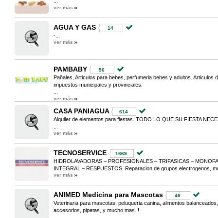
...
ver más
AGUA Y GAS
14
-...
ver más
PAMBABY
56
Pañales, Articulos para bebes, perfumeria bebes y adultos. Articulos
impuestos municipales y provinciales.
...
ver más
CASA PANIAGUA
614
Alquiler de elementos para fiestas. TODO LO QUE SU FIESTA NECE
...
ver más
TECNOSERVICE
1669
HIDROLAVADORAS – PROFESIONALES – TRIFASICAS – MONOFA
INTEGRAL – RESPUESTOS. Reparacion de grupos electrogenos, moto
ver más
ANIMED Medicina para Mascotas
46
Veterinaria para mascotas, peluqueria canina, alimentos balanceados,
accesorios, pipetas, y mucho mas..!