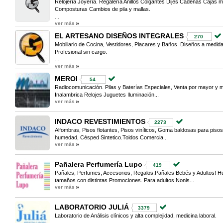
Relojería Joyería. Regalería Anillos Colgantes Dijes Cadenas Cajas
Composturas Cambios de pila y mallas.
...
ver más
EL ARTESANO DISEÑOS INTEGRALES
270
Mobiliario de Cocina, Vestidores, Placares y Baños. Diseños a medi
Profesional sin cargo.
...
ver más
MEROI
54
Radiocomunicación. Pilas y Baterías Especiales, Venta por mayor y 
Inalambrica Relojes Juguetes Iluminación...
ver más
INDACO REVESTIMIENTOS
2273
Alfombras, Pisos flotantes, Pisos vinílicos, Goma baldosas para pisos
humedad, Césped Sintetico.Toldos Comercia...
ver más
Pañalera Perfumería Lupo
419
Pañales, Perfumes, Accesorios, Regalos.Pañales Bebés y Adultos! Hug
tamaños con distintas Promociones. Para adultos Nonis...
ver más
LABORATORIO JULIÁ
3379
Laboratorio de Análisis clínicos y alta complejidad, medicina laboral.