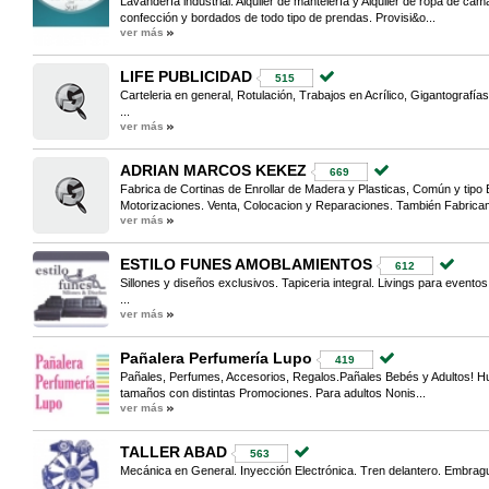
Lavandería industrial. Alquiler de mantelería y Alquiler de ropa de cam
confección y bordados de todo tipo de prendas. Provisi&o...
ver más
LIFE PUBLICIDAD
515
Carteleria en general, Rotulación, Trabajos en Acrílico, Gigantografía
...
ver más
ADRIAN MARCOS KEKEZ
669
Fabrica de Cortinas de Enrollar de Madera y Plasticas, Común y tipo B
Motorizaciones. Venta, Colocacion y Reparaciones. También Fabricam
ver más
ESTILO FUNES AMOBLAMIENTOS
612
Sillones y diseños exclusivos. Tapiceria integral. Livings para eventos
...
ver más
Pañalera Perfumería Lupo
419
Pañales, Perfumes, Accesorios, Regalos.Pañales Bebés y Adultos! Hug
tamaños con distintas Promociones. Para adultos Nonis...
ver más
TALLER ABAD
563
Mecánica en General. Inyección Electrónica. Tren delantero. Embrag
...