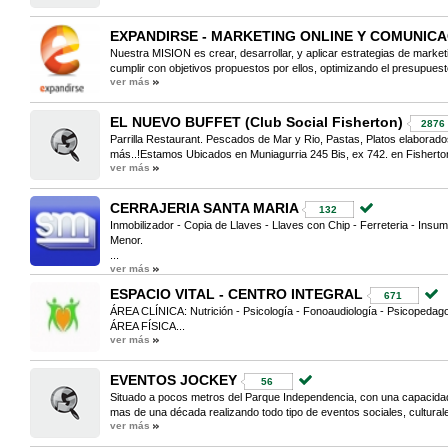
EXPANDIRSE - MARKETING ONLINE Y COMUNIC
Nuestra MISION es crear, desarrollar, y aplicar estrategias de marketi
cumplir con objetivos propuestos por ellos, optimizando el presupuest
ver más
EL NUEVO BUFFET (Club Social Fisherton)
2876
Parrilla Restaurant. Pescados de Mar y Rio, Pastas, Platos elabor
más..!Estamos Ubicados en Muniagurria 245 Bis, ex 742. en Fisherton
ver más
CERRAJERIA SANTA MARIA
132
Inmobilizador - Copia de Llaves - Llaves con Chip - Ferreteria - Insu
Menor.
...
ver más
ESPACIO VITAL - CENTRO INTEGRAL
671
ÁREA CLÍNICA: Nutrición - Psicología - Fonoaudiología - Psicopedag
ÁREA FÍSICA...
ver más
EVENTOS JOCKEY
56
Situado a pocos metros del Parque Independencia, con una capacid
mas de una década realizando todo tipo de eventos sociales, culturale
ver más