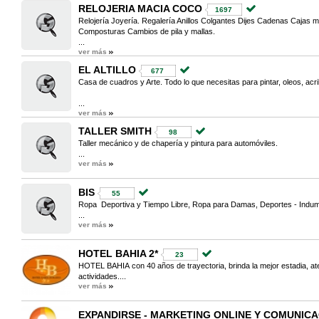
RELOJERIA MACIA COCO
1697
Relojería Joyería. Regalería Anillos Colgantes Dijes Cadenas Cajas
Composturas Cambios de pila y mallas.
...
ver más
EL ALTILLO
677
Casa de cuadros y Arte. Todo lo que necesitas para pintar, oleos, ac
...
ver más
TALLER SMITH
98
Taller mecánico y de chapería y pintura para automóviles.
...
ver más
BIS
55
Ropa Deportiva y Tiempo Libre, Ropa para Damas, Deportes - Indum
...
ver más
HOTEL BAHIA 2*
23
HOTEL BAHIA con 40 años de trayectoria, brinda la mejor estadia, at
actividades....
ver más
EXPANDIRSE - MARKETING ONLINE Y COMUNIC