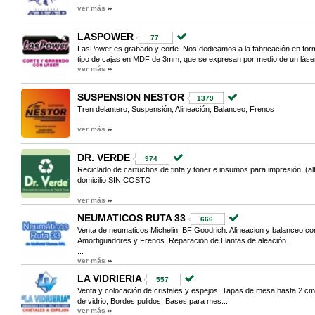
ver más
LASPOWER
77
LasPower es grabado y corte. Nos dedicamos a la fabricación en forma
tipo de cajas en MDF de 3mm, que se expresan por medio de un láser.
ver más
SUSPENSION NESTOR
1379
Tren delantero, Suspensión, Alineación, Balanceo, Frenos
...
ver más
DR. VERDE
974
Reciclado de cartuchos de tinta y toner e insumos para impresión. (alte
domicilio SIN COSTO
...
ver más
NEUMATICOS RUTA 33
666
Venta de neumaticos Michelin, BF Goodrich. Alineacion y balanceo co
Amortiguadores y Frenos. Reparacion de Llantas de aleación.
...
ver más
LA VIDRIERIA
557
Venta y colocación de cristales y espejos. Tapas de mesa hasta 2 cm 
de vidrio, Bordes pulidos, Bases para mes...
ver más