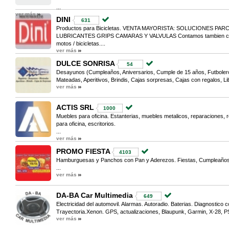
...
ver más
DINI
631
Productos para Bicicletas. VENTA MAYORISTA: SOLUCIONES PA
LUBRICANTES GRIPS CAMARAS Y VALVULAS Contamos tambien con:
motos / bicicletas....
ver más
DULCE SONRISA
54
Desayunos (Cumpleaños, Aniversarios, Cumple de 15 años, Futboleros
Mateadas, Aperitivos, Brindis, Cajas sorpresas, Cajas con regalos, Libr
ver más
ACTIS SRL
1000
Muebles para oficina. Estanterias, muebles metalicos, reparaciones, ret
para oficina, escritorios.
...
ver más
PROMO FIESTA
4103
Hamburguesas y Panchos con Pan y Aderezos. Fiestas, Cumpleaños
...
ver más
DA-BA Car Multimedia
649
Electricidad del automovil. Alarmas. Autoradio. Baterias. Diagnostico
Trayectoria.Xenon. GPS, actualizaciones, Blaupunk, Garmin, X-28, PS
ver más