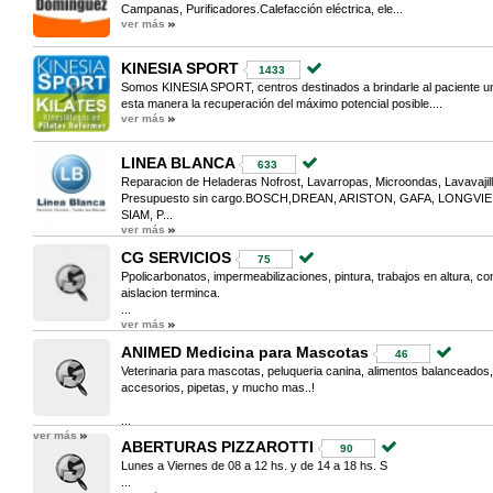
Campanas, Purificadores.Calefacción eléctrica, ele...
ver más
KINESIA SPORT
1433
Somos KINESIA SPORT, centros destinados a brindarle al paciente una
esta manera la recuperación del máximo potencial posible....
ver más
LINEA BLANCA
633
Reparacion de Heladeras Nofrost, Lavarropas, Microondas, Lavavajilla
Presupuesto sin cargo.BOSCH,DREAN, ARISTON, GAFA, LONGV
SIAM, P...
ver más
CG SERVICIOS
75
Ppolicarbonatos, impermeabilizaciones, pintura, trabajos en altura, c
aislacion terminca.
...
ver más
ANIMED Medicina para Mascotas
46
Veterinaria para mascotas, peluqueria canina, alimentos balanceados,
accesorios, pipetas, y mucho mas..!
...
ver más
ABERTURAS PIZZAROTTI
90
Lunes a Viernes de 08 a 12 hs. y de 14 a 18 hs. S
...