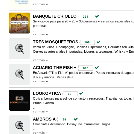
...
ver más
BANQUETE CRIOLLO
254
Servicio de pata para 20 – 25 – 30 personas y servicios especiales (p
personas.
...
ver más
TRES MOSQUETEROS
108
Venta de Vinos, Champagne, Bebidas Espirituosas, Delikatessen. Alfa
Cervezas artesanales importadas, Licores artesanales, Whisky y Em
...
ver más
ACUARIO THE FISH +
187
En Acuario \"The Fish+\" podes encontrar : Peces tropicales de agua
dulce y marina. Peces de a...
ver más
LOOKOPTICA
66
Optica. Lentes para sol, de contacto y recetados. Trabajamos todas l
Prune, Godiva.
...
ver más
AMBROSIA
49
Chocolates del mundo. Desayuno. Caramelos. Jugos.
...
ver más