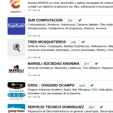
Nuestra MISION es crear, desarrollar, y aplicar estrategias de marketi
cumplir con objetivos propuestos por ellos, optimizando el presupuest
ver más
SUR COMPUTACION
510
Computadoras, Monitores, Impresoras, Camaras digitales, Play statio
Actualizaciones, Instalaciones de programas, Antivirus, Insumos.
...
ver más
TRES MOSQUETEROS
108
Venta de Vinos, Champagne, Bebidas Espirituosas, Delikatessen. Alfa
Cervezas artesanales importadas, Licores artesanales, Whisky y Em
...
ver más
MARSILI SOCIEDAD ANONIMA
677
Venta de neumáticos. Alineación y balanceo. Tren delantero. Reparaci
...
ver más
OXOC - OXIGENO OCAMPO
2220
Oxigeno Industrial, Acetileno, Argon, Atal, Nitrogeno, CO2, Helio glo
Inmediata a las necesidades de la industria...
ver más
SERVICIO TECNICO DOMINGUEZ
1827
Reparación de Electrodomésticos en general. Lavarropas, Secarropas