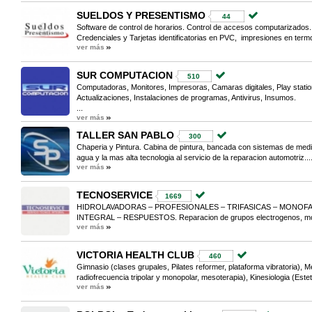
SUELDOS Y PRESENTISMO
44
Software de control de horarios. Control de accesos computarizados. 
Credenciales y Tarjetas identificatorias en PVC, impresiones en termo
ver más
SUR COMPUTACION
510
Computadoras, Monitores, Impresoras, Camaras digitales, Play statio
Actualizaciones, Instalaciones de programas, Antivirus, Insumos.
...
ver más
TALLER SAN PABLO
300
Chaperia y Pintura. Cabina de pintura, bancada con sistemas de medici
agua y la mas alta tecnologia al servicio de la reparacion automotriz...
ver más
TECNOSERVICE
1669
HIDROLAVADORAS – PROFESIONALES – TRIFASICAS – MONOFA
INTEGRAL – RESPUESTOS. Reparacion de grupos electrogenos, moto
ver más
VICTORIA HEALTH CLUB
460
Gimnasio (clases grupales, Pilates reformer, plataforma vibratoria), Me
radiofrecuencia tripolar y monopolar, mesoterapia), Kinesiologia (Estet
ver más