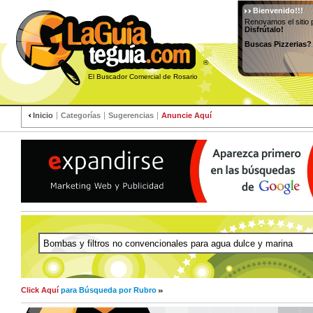
Bienvenido!!!
Renovamos el sitio 
Disfrútalo!
Buscas Pizzerias?
®
El Buscador Comercial de Rosario
Inicio
Categorías
Sugerencias
Anuncie Aquí
Click Aquí
para Búsqueda por Rubro