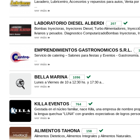
Lavadero, Lubricentro, Accesorios y repuestos para autos, Venta por
...
ver más
LABORATORIO DIESEL ALBERDI
207
Bombas Inyectoras, Inyectores Diesel, Turbo Alimentadores, Inyección 
livianos y pesados. Diagnostico ComputarizadoBombas Inyectoras, In
ver más
EMPRENDIMIENTOS GASTRONOMICOS S.R.L.
Servicio de catering – Salones para fiestas y Eventos - Gastronomía.
...
ver más
BELLA MARINA
1096
Lunes a Viernes de 10 a 12:30 hs. y 17:30 a...
ver más
KILLA EVENTOS
764
Gestada en el núcleo familiar, nace Killa, una empresa de nombre pro
la lengua quechua “LUNA” con grandes expectativas de logros person
ver más
ALIMENTOS TAHONA
158
Alimentos Dieteticos, Alimentos Integrales y Alimentos Naturales.