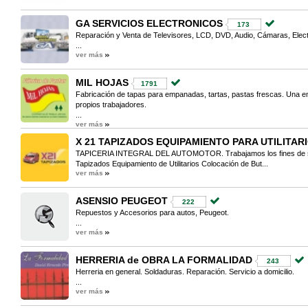
GA SERVICIOS ELECTRONICOS
173
Reparación y Venta de Televisores, LCD, DVD, Audio, Cámaras, Elect
...
ver más
MIL HOJAS
1791
Fabricación de tapas para empanadas, tartas, pastas frescas. Una 
propios trabajadores.
...
ver más
X 21 TAPIZADOS EQUIPAMIENTO PARA UTILITAR
TAPICERIA INTEGRAL DEL AUTOMOTOR. Trabajamos los fines de se
Tapizados Equipamiento de Utilitarios Colocación de But...
ver más
ASENSIO PEUGEOT
222
Repuestos y Accesorios para autos, Peugeot.
...
ver más
HERRERIA de OBRA LA FORMALIDAD
243
Herreria en general. Soldaduras. Reparación. Servicio a domicilio.
...
ver más