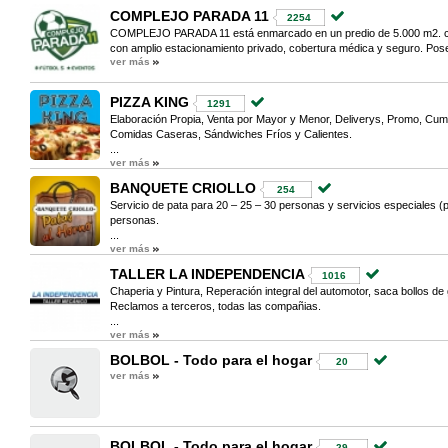
COMPLEJO PARADA 11
2254
COMPLEJO PARADA 11 está enmarcado en un predio de 5.000 m2. 
con amplio estacionamiento privado, cobertura médica y seguro. Pose
ver más
PIZZA KING
1291
Elaboración Propia, Venta por Mayor y Menor, Deliverys, Promo, Cum
Comidas Caseras, Sándwiches Fríos y Calientes.
...
ver más
BANQUETE CRIOLLO
254
Servicio de pata para 20 – 25 – 30 personas y servicios especiales (p
personas.
...
ver más
TALLER LA INDEPENDENCIA
1016
Chaperia y Pintura, Reperación integral del automotor, saca bollos de 
Reclamos a terceros, todas las compañias.
...
ver más
BOLBOL - Todo para el hogar
20
ver más
BOLBOL - Todo para el hogar
29