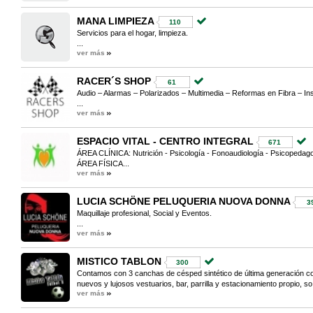
MANA LIMPIEZA
110
Servicios para el hogar, limpieza.
...
ver más
RACER´S SHOP
61
Audio – Alarmas – Polarizados – Multimedia – Reformas en Fibra – In
...
ver más
ESPACIO VITAL - CENTRO INTEGRAL
671
ÁREA CLÍNICA: Nutrición - Psicología - Fonoaudiología - Psicopedag
ÁREA FÍSICA...
ver más
LUCIA SCHÖNE PELUQUERIA NUOVA DONNA
3
Maquillaje profesional, Social y Eventos.
...
ver más
MISTICO TABLON
300
Contamos con 3 canchas de césped sintético de última generación c
nuevos y lujosos vestuarios, bar, parrilla y estacionamiento propio, so.
ver más