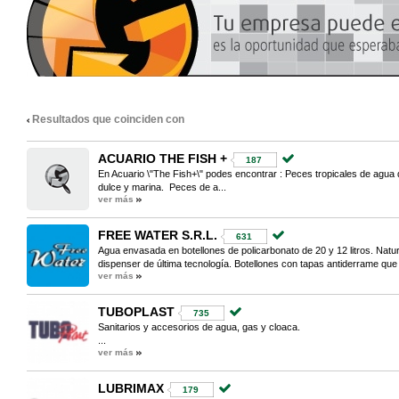
Resultados que coinciden con
ACUARIO THE FISH +
187
En Acuario \"The Fish+\" podes encontrar : Peces tropicales de agua
dulce y marina. Peces de a...
ver más
FREE WATER S.R.L.
631
Agua envasada en botellones de policarbonato de 20 y 12 litros. Natural
dispenser de última tecnología. Botellones con tapas antiderrame que l
ver más
TUBOPLAST
735
Sanitarios y accesorios de agua, gas y cloaca.
...
ver más
LUBRIMAX
179