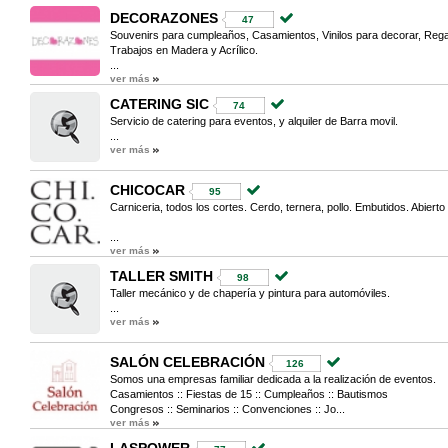
DECORAZONES
47
Souvenirs para cumpleaños, Casamientos, Vinilos para decorar, Rega
Trabajos en Madera y Acrílico.
...
ver más
CATERING SIC
74
Servicio de catering para eventos, y alquiler de Barra movil.
...
ver más
CHICOCAR
95
Carniceria, todos los cortes. Cerdo, ternera, pollo. Embutidos. Abierto 
...
ver más
TALLER SMITH
98
Taller mecánico y de chapería y pintura para automóviles.
...
ver más
SALÓN CELEBRACIÓN
126
Somos una empresas familiar dedicada a la realización de eventos.
Casamientos :: Fiestas de 15 :: Cumpleaños :: Bautismos
Congresos :: Seminarios :: Convenciones :: Jo...
ver más