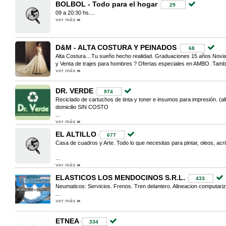
BOLBOL - Todo para el hogar
29
09 a 20:30 hs....
ver más
D&M - ALTA COSTURA Y PEINADOS
68
Alta Costura…Tu sueño hecho realidad. Graduaciones 15 años Novias
y Venta de trajes para hombres ? Ofertas especiales en AMBO. Tambi
ver más
DR. VERDE
974
Reciclado de cartuchos de tinta y toner e insumos para impresión. (alte
domicilio SIN COSTO
...
ver más
EL ALTILLO
677
Casa de cuadros y Arte. Todo lo que necesitas para pintar, oleos, ac
...
ver más
ELASTICOS LOS MENDOCINOS S.R.L.
433
Neumaticos: Servicios. Frenos. Tren delantero. Alineacion computari
...
ver más
ETNEA
334