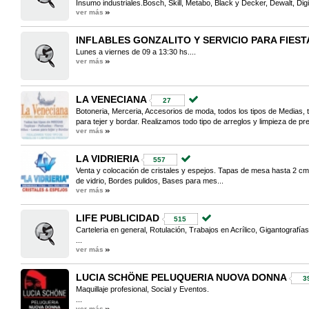
Insumo industriales.Bosch, Skill, Metabo, Black y Decker, Dewalt, Dig
ver más
INFLABLES GONZALITO Y SERVICIO PARA FIEST
Lunes a viernes de 09 a 13:30 hs....
ver más
LA VENECIANA
27
Botoneria, Merceria, Accesorios de moda, todos los tipos de Medias, ta
para tejer y bordar. Realizamos todo tipo de arreglos y limpieza de pre
ver más
LA VIDRIERIA
557
Venta y colocación de cristales y espejos. Tapas de mesa hasta 2 cm 
de vidrio, Bordes pulidos, Bases para mes...
ver más
LIFE PUBLICIDAD
515
Carteleria en general, Rotulación, Trabajos en Acrílico, Gigantografía
...
ver más
LUCIA SCHÖNE PELUQUERIA NUOVA DONNA
3
Maquillaje profesional, Social y Eventos.
...
ver más