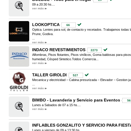
09 a 20:30 hs....
ver más
LOOKOPTICA
66
Optica. Lentes para sol, de contacto y recetados. Trabajamos todas l
Prune, Godiva.
...
ver más
INDACO REVESTIMIENTOS
2273
Alfombras, Pisos flotantes, Pisos vinílicos, Goma baldosas para pisos
humedad, Césped Sintetico.Toldos Comercia...
ver más
TALLER GIROLDI
527
Mecanica y electricidad – Cabina presurizada – Elevador – Gestion ju
...
ver más
BIMBO - Lavanderia y Servicio para Eventos
56
Lunes a Sabados de 07 a 15 hs....
ver más
INFLABLES GONZALITO Y SERVICIO PARA FIEST
Lunes a viernes de 09 a 13:30 hs....