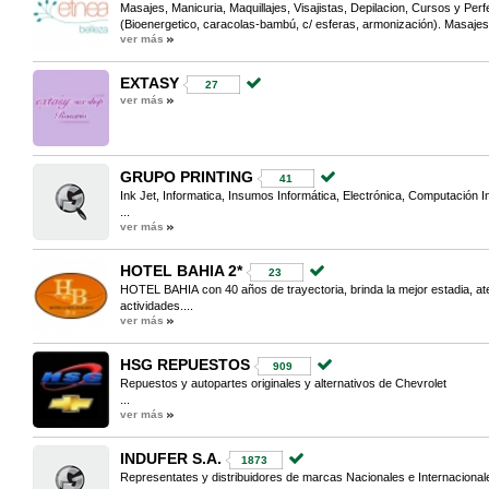
Masajes, Manicuria, Maquillajes, Visajistas, Depilacion, Cursos y Pe
(Bioenergetico, caracolas-bambú, c/ esferas, armonización). Masajes
ver más
EXTASY
27
ver más
GRUPO PRINTING
41
Ink Jet, Informatica, Insumos Informática, Electrónica, Computación 
...
ver más
HOTEL BAHIA 2*
23
HOTEL BAHIA con 40 años de trayectoria, brinda la mejor estadia, at
actividades....
ver más
HSG REPUESTOS
909
Repuestos y autopartes originales y alternativos de Chevrolet
...
ver más
INDUFER S.A.
1873
Representates y distribuidores de marcas Nacionales e Internacional