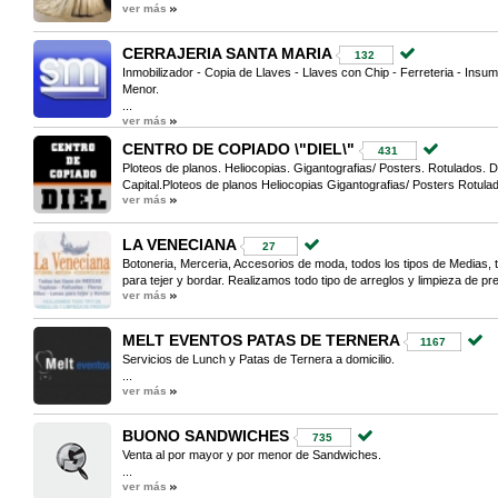
ver más
CERRAJERIA SANTA MARIA
132
Inmobilizador - Copia de Llaves - Llaves con Chip - Ferreteria - Insu
Menor.
...
ver más
CENTRO DE COPIADO \"DIEL\"
431
Ploteos de planos. Heliocopias. Gigantografias/ Posters. Rotulados. D
Capital.Ploteos de planos Heliocopias Gigantografias/ Posters Rotulad
ver más
LA VENECIANA
27
Botoneria, Merceria, Accesorios de moda, todos los tipos de Medias, ta
para tejer y bordar. Realizamos todo tipo de arreglos y limpieza de pre
ver más
MELT EVENTOS PATAS DE TERNERA
1167
Servicios de Lunch y Patas de Ternera a domicilio.
...
ver más
BUONO SANDWICHES
735
Venta al por mayor y por menor de Sandwiches.
...
ver más