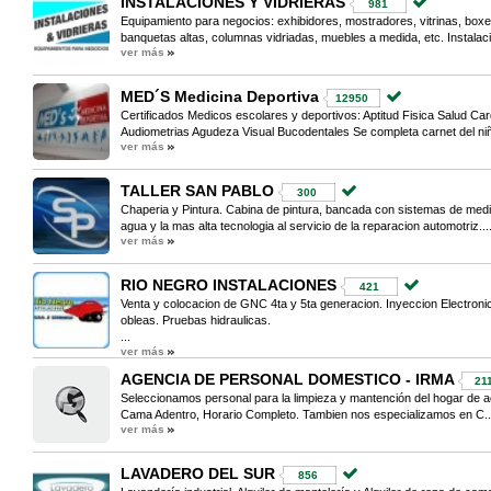
INSTALACIONES Y VIDRIERAS
981
Equipamiento para negocios: exhibidores, mostradores, vitrinas, boxes
banquetas altas, columnas vidriadas, muebles a medida, etc. Instalaci
ver más
MED´S Medicina Deportiva
12950
Certificados Medicos escolares y deportivos: Aptitud Fisica Salud Ca
Audiometrias Agudeza Visual Bucodentales Se completa carnet del niño
ver más
TALLER SAN PABLO
300
Chaperia y Pintura. Cabina de pintura, bancada con sistemas de medici
agua y la mas alta tecnologia al servicio de la reparacion automotriz...
ver más
RIO NEGRO INSTALACIONES
421
Venta y colocacion de GNC 4ta y 5ta generacion. Inyeccion Electron
obleas. Pruebas hidraulicas.
...
ver más
AGENCIA DE PERSONAL DOMESTICO - IRMA
21
Seleccionamos personal para la limpieza y mantención del hogar de 
Cama Adentro, Horario Completo. Tambien nos especializamos en C..
ver más
LAVADERO DEL SUR
856