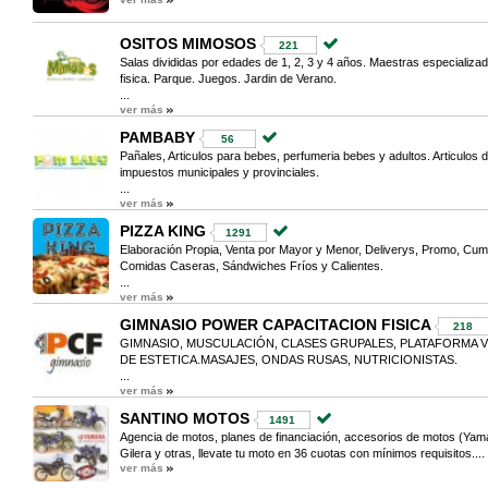
OSITOS MIMOSOS
221
Salas divididas por edades de 1, 2, 3 y 4 años. Maestras especializa
fisica. Parque. Juegos. Jardin de Verano.
...
ver más
PAMBABY
56
Pañales, Articulos para bebes, perfumeria bebes y adultos. Articulos
impuestos municipales y provinciales.
...
ver más
PIZZA KING
1291
Elaboración Propia, Venta por Mayor y Menor, Deliverys, Promo, Cum
Comidas Caseras, Sándwiches Fríos y Calientes.
...
ver más
GIMNASIO POWER CAPACITACION FISICA
218
GIMNASIO, MUSCULACIÓN, CLASES GRUPALES, PLATAFORMA V
DE ESTETICA.MASAJES, ONDAS RUSAS, NUTRICIONISTAS.
...
ver más
SANTINO MOTOS
1491
Agencia de motos, planes de financiación, accesorios de motos (Ya
Gilera y otras, llevate tu moto en 36 cuotas con mínimos requisitos....
ver más