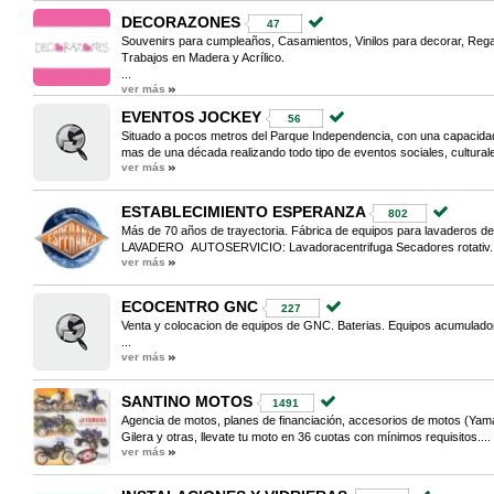
DECORAZONES
47
Souvenirs para cumpleaños, Casamientos, Vinilos para decorar, Rega
Trabajos en Madera y Acrílico.
...
ver más
EVENTOS JOCKEY
56
Situado a pocos metros del Parque Independencia, con una capacid
mas de una década realizando todo tipo de eventos sociales, culturale
ver más
ESTABLECIMIENTO ESPERANZA
802
Más de 70 años de trayectoria. Fábrica de equipos para lavaderos de
LAVADERO AUTOSERVICIO: Lavadoracentrifuga Secadores rotativ..
ver más
ECOCENTRO GNC
227
Venta y colocacion de equipos de GNC. Baterias. Equipos acumulado
...
ver más
SANTINO MOTOS
1491
Agencia de motos, planes de financiación, accesorios de motos (Ya
Gilera y otras, llevate tu moto en 36 cuotas con mínimos requisitos....
ver más