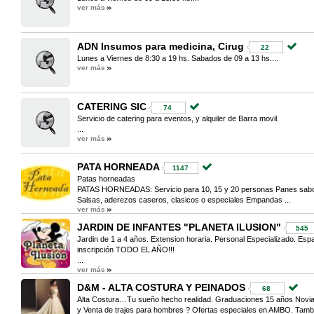
ver más
ADN Insumos para medicina, Cirug
22
Lunes a Viernes de 8:30 a 19 hs. Sabados de 09 a 13 hs....
ver más
CATERING SIC
74
Servicio de catering para eventos, y alquiler de Barra movil.
...
ver más
PATA HORNEADA
1147
Patas horneadas
PATAS HORNEADAS: Servicio para 10, 15 y 20 personas Panes sabor
Salsas, aderezos caseros, clasicos o especiales Empandas ...
ver más
JARDIN DE INFANTES "PLANETA ILUSION"
545
Jardin de 1 a 4 años. Extension horaria. Personal Especializado. Espac
inscripción TODO EL AÑO!!!
...
ver más
D&M - ALTA COSTURA Y PEINADOS
68
Alta Costura…Tu sueño hecho realidad. Graduaciones 15 años Novias
y Venta de trajes para hombres ? Ofertas especiales en AMBO. Tambi